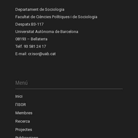
Departament de Sociologia
Facultat de Ciències Polítiques i de Sociologia
Despatx B3-117
Universitat Autònoma de Barcelona
08193 – Bellaterra
Telf. 93 581 24 17
E-mail:
cr.isor@uab.cat
Menú
Inici
l’ISOR
Membres
Recerca
Projectes
Publicacions