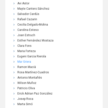
Avi Astor
Mayte Cantero Sánchez
Salvador Cardús
Rafael Cazarin
Cecilia Delgado-Molina
Carolina Esteso
Joan Estruch
Esther Fernández Mostaza
Clara Fons
Maria Forteza
Eugeni Garcia Rierola
Mar Griera
Ramon Macià
Rosa Martínez-Cuadros
Antonio Montañés
Wilson Muñoz
Patricio Oliva
Erick Adrian Paz González
Josep Roca
Marta Simó