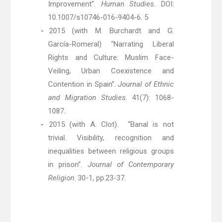
Improvement”.
Human Studies
. DOI:
10.1007/s10746-016-9404-6. 5
2015
(with M. Burchardt and G.
García-Romeral) “Narrating Liberal
Rights and Culture: Muslim Face-
Veiling, Urban Coexistence and
Contention in Spain”.
Journal of Ethnic
and Migration Studies
. 41(7): 1068-
1087.
2015 (with A. Clot). “Banal is not
trivial. Visibility, recognition and
inequalities between religious groups
in prison”.
Journal of Contemporary
Religion
. 30-1, pp.23-37.