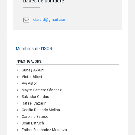
Dades de contacte
clarafd@gmail.com
Membres de l'ISOR
INVESTIGADORS:
Güneş Akkurt
Víctor Albert
Avi Astor
Mayte Cantero Sánchez
Salvador Cardús
Rafael Cazarin
Cecilia Delgado-Molina
Carolina Esteso
Joan Estruch
Esther Fernández Mostaza