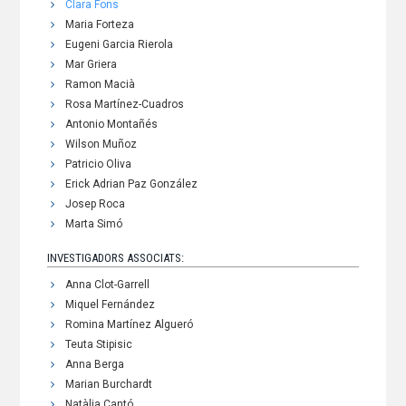
Clara Fons
Maria Forteza
Eugeni Garcia Rierola
Mar Griera
Ramon Macià
Rosa Martínez-Cuadros
Antonio Montañés
Wilson Muñoz
Patricio Oliva
Erick Adrian Paz González
Josep Roca
Marta Simó
INVESTIGADORS ASSOCIATS:
Anna Clot-Garrell
Miquel Fernández
Romina Martínez Algueró
Teuta Stipisic
Anna Berga
Marian Burchardt
Natàlia Cantó