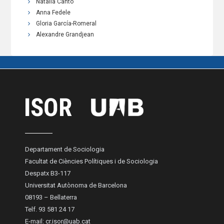
Natàlia Cantó
Anna Fedele
Gloria García-Romeral
Alexandre Grandjean
Departament de Sociologia
Facultat de Ciències Polítiques i de Sociologia
Despatx B3-117
Universitat Autònoma de Barcelona
08193 – Bellaterra
Telf. 93 581 24 17
E-mail:
cr.isor@uab.cat