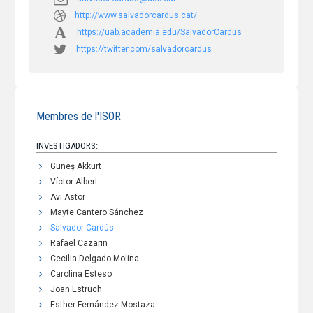
http://www.salvadorcardus.cat/
https://uab.academia.edu/SalvadorCardus
https://twitter.com/salvadorcardus
Membres de l'ISOR
INVESTIGADORS:
Güneş Akkurt
Víctor Albert
Avi Astor
Mayte Cantero Sánchez
Salvador Cardús
Rafael Cazarin
Cecilia Delgado-Molina
Carolina Esteso
Joan Estruch
Esther Fernández Mostaza