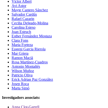
Víctor Albert
Avi Astor
Mayte Cantero Sánchez
Salvador Cardús
Rafael Cazarin
Cecilia Delgado-Molina
Carolina Esteso
Joan Estruch
Esther Fernández Mostaza
Clara Fons
Maria Forteza
Eugeni Garcia Rierola
Mar Griera
Ramon Macià
Rosa Martínez-Cuadros
Antonio Montañés
Wilson Muñoz
Patricio Oliva
Erick Adrian Paz González
Josep Roca
Marta Simó
Investigadors associats:
Anna Clot-Garrell