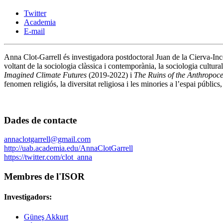
Twitter
Academia
E-mail
Anna Clot-Garrell és investigadora postdoctoral Juan de la Cierva-Inc
voltant de la sociologia clàssica i contemporània, la sociologia cultural
Imagined Climate Futures
(2019-2022) i
The Ruins of the Anthropoc
fenomen religiós, la diversitat religiosa i les minories a l’espai públics
Dades de contacte
annaclotgarrell@gmail.com
http://uab.academia.edu/AnnaClotGarrell
https://twitter.com/clot_anna
Membres de l'ISOR
Investigadors:
Güneş Akkurt