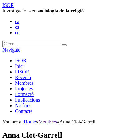
ISOR
Investigacions en
sociologia de la religió
ca
es
en
Navigate
ISOR
Inici
l’ISOR
Recerca
Membres
Projectes
Formació
Publicacions
Notícies
Contacte
You are at:
Home
»
Membres
»
Anna Clot-Garrell
Anna Clot-Garrell