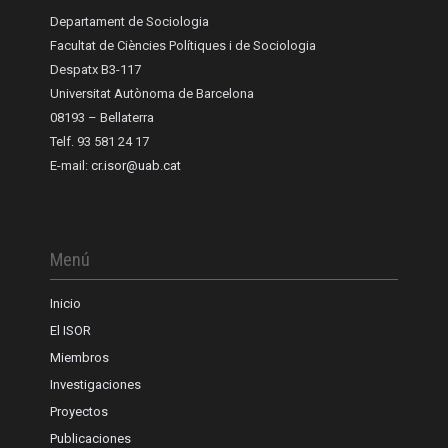
Departament de Sociologia
Facultat de Ciències Polítiques i de Sociologia
Despatx B3-117
Universitat Autònoma de Barcelona
08193 – Bellaterra
Telf. 93 581 24 17
E-mail:
cr.isor@uab.cat
Menú
Inicio
El ISOR
Miembros
Investigaciones
Proyectos
Publicaciones