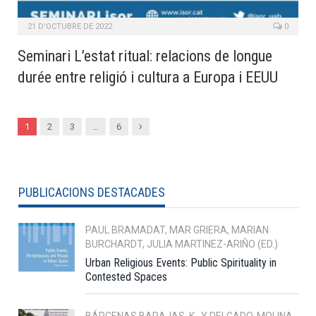
21 D'OCTUBRE DE 2022
0
Seminari L’estat ritual: relacions de longue
durée entre religió i cultura a Europa i EEUU
Next
1
2
3
…
6
PUBLICACIONS DESTACADES
PAUL BRAMADAT, MAR GRIERA, MARIAN
BURCHARDT, JULIA MARTINEZ-ARIÑO (ED.)
Urban Religious Events: Public Spirituality in
Contested Spaces
BÁRCENAS BARAJAS, K., Y DELGADO-MOLINA,